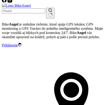
No
Bike
Angel
je unikátne riešenie, ktoré spája GPS lokátor, GPS
results
monitoring a GPS Tracker do jedného inteligentného systému. Majte
svoje vozidlá aj blízkych pod kontrolou 24/7. Bike
Angel
vás
okamžite upozorní na krádež, pohyb aj pád a pošle presnú polohu.
Prihlásenie