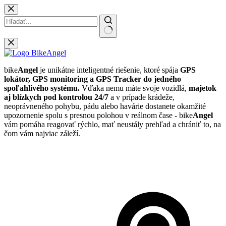
Skip
to
content
No
results
bike
Angel
je unikátne inteligentné riešenie, ktoré spája
GPS
lokátor, GPS monitoring a GPS Tracker do jedného
spoľahlivého systému.
Vďaka nemu máte svoje vozidlá,
majetok
aj blízkych pod kontrolou 24/7
a v prípade krádeže,
neoprávneného pohybu, pádu alebo havárie dostanete okamžité
upozornenie spolu s presnou polohou v reálnom čase - bike
Angel
vám pomáha reagovať rýchlo, mať neustály prehľad a chrániť to, na
čom vám najviac záleží.