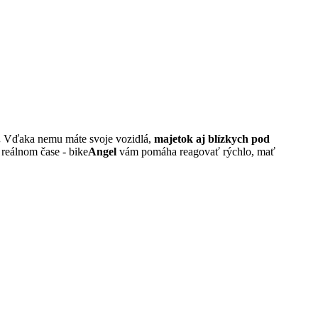
.
Vďaka nemu máte svoje vozidlá,
majetok aj blízkych pod
reálnom čase - bike
Angel
vám pomáha reagovať rýchlo, mať