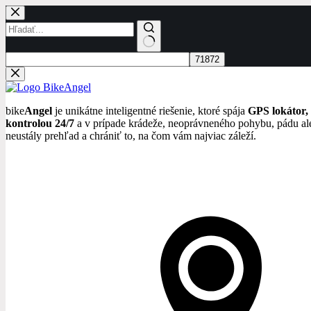
Skip
to
content
No
results
bike
Angel
je unikátne inteligentné riešenie, ktoré spája
GPS lokátor,
kontrolou 24/7
a v prípade krádeže, neoprávneného pohybu, pádu ale
neustály prehľad a chrániť to, na čom vám najviac záleží.