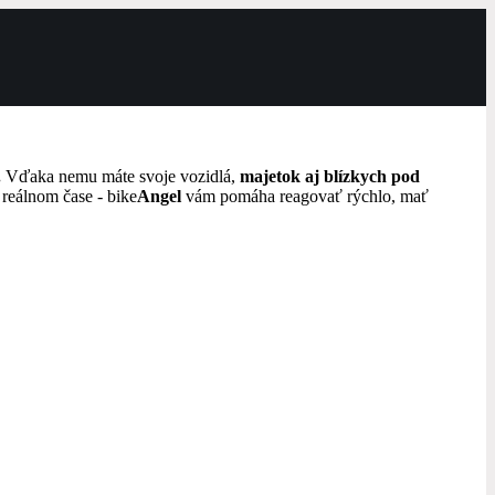
.
Vďaka nemu máte svoje vozidlá,
majetok aj blízkych pod
reálnom čase - bike
Angel
vám pomáha reagovať rýchlo, mať