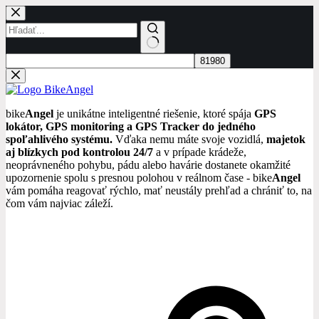
Skip
to
content
No
results
bike
Angel
je unikátne inteligentné riešenie, ktoré spája
GPS
lokátor, GPS monitoring a GPS Tracker do jedného
spoľahlivého systému.
Vďaka nemu máte svoje vozidlá,
majetok
aj blízkych pod kontrolou 24/7
a v prípade krádeže,
neoprávneného pohybu, pádu alebo havárie dostanete okamžité
upozornenie spolu s presnou polohou v reálnom čase - bike
Angel
vám pomáha reagovať rýchlo, mať neustály prehľad a chrániť to, na
čom vám najviac záleží.