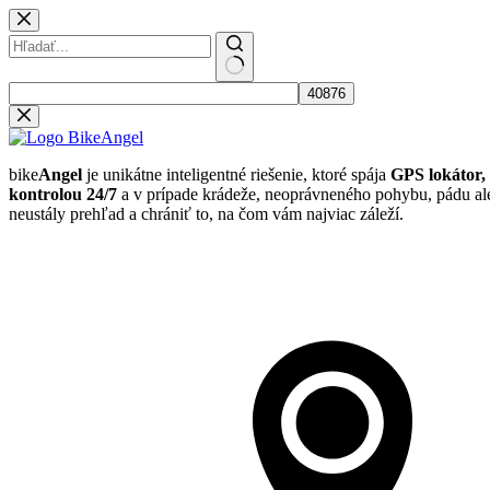
Skip
to
content
No
results
bike
Angel
je unikátne inteligentné riešenie, ktoré spája
GPS lokátor,
kontrolou 24/7
a v prípade krádeže, neoprávneného pohybu, pádu ale
neustály prehľad a chrániť to, na čom vám najviac záleží.