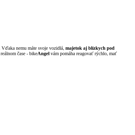
.
Vďaka nemu máte svoje vozidlá,
majetok aj blízkych pod
reálnom čase - bike
Angel
vám pomáha reagovať rýchlo, mať